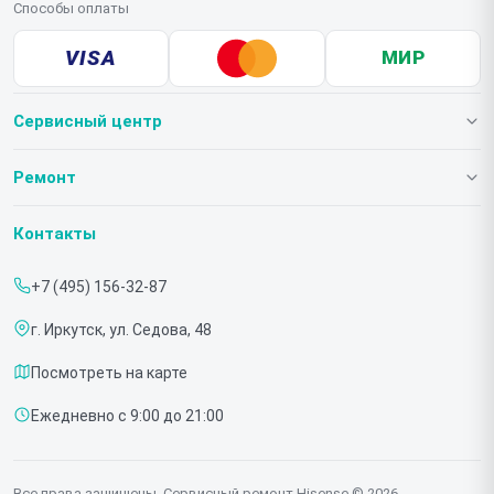
Способы оплаты
VISA
МИР
Сервисный центр
О нашем сервисе
Ремонт
Гарантия
Телевизоров
Контакты
Прайс-лист
Мониторов
+7 (495) 156-32-87
Срочный ремонт
Холодильников
г. Иркутск, ул. Седова, 48
Доставка и способы оплаты
Микроволновых печей
Посмотреть на карте
Диагностика
Морозильных шкафов
Ежедневно с 9:00 до 21:00
Контакты
Саундбаров
Стиральных машин
Все права защищены. Сервисный ремонт Hisense © 2026