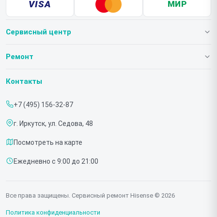
VISA
МИР
Сервисный центр
О нашем сервисе
Ремонт
Гарантия
Телевизоров
Контакты
Прайс-лист
Мониторов
+7 (495) 156-32-87
Срочный ремонт
Холодильников
г. Иркутск, ул. Седова, 48
Доставка и способы оплаты
Микроволновых печей
Посмотреть на карте
Диагностика
Морозильных шкафов
Ежедневно с 9:00 до 21:00
Контакты
Саундбаров
Стиральных машин
Все права защищены. Сервисный ремонт Hisense © 2026
Проекторов
Политика конфиденциальности