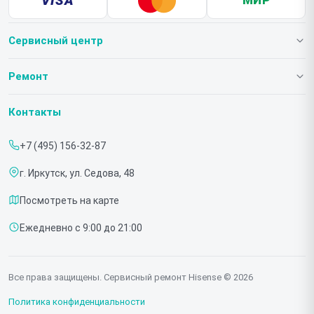
VISA
МИР
Сервисный центр
О нашем сервисе
Ремонт
Гарантия
Телевизоров
Контакты
Прайс-лист
Мониторов
+7 (495) 156-32-87
Срочный ремонт
Холодильников
г. Иркутск, ул. Седова, 48
Доставка и способы оплаты
Микроволновых печей
Посмотреть на карте
Диагностика
Морозильных шкафов
Ежедневно с 9:00 до 21:00
Контакты
Саундбаров
Стиральных машин
Все права защищены. Сервисный ремонт Hisense © 2026
Проекторов
Политика конфиденциальности