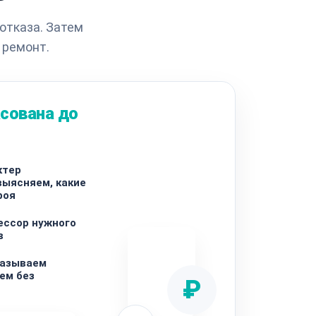
отказа. Затем
 ремонт.
сована до
ктер
выясняем, какие
роя
ессор нужного
в
называем
ем без
₽