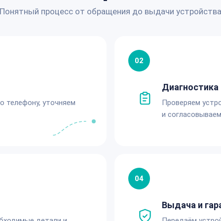
Понятный процесс от обращения до выдачи устройств
02
Диагностика 
по телефону, уточняем
Проверяем устро
и согласовываем
04
Выдача и гар
обходимые детали и
Передаём устро