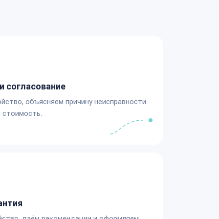
а
и согласование
йство, объясняем причину неисправности
 стоимость.
антия
йство, даём рекомендации и оформляем