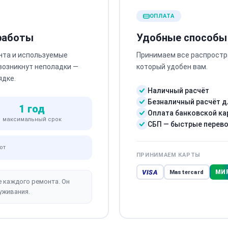
ОПЛАТА
 работы
Удобные способы
нта и используемые
Принимаем все распростр
 возникнут неполадки —
который удобен вам.
ядке.
Наличный расчёт
Безналичный расчёт д
1 год
Оплата банковской ка
максимальный срок
СБП — быстрые перев
от
ПРИНИМАЕМ КАРТЫ
VISA
МИ
Mastercard
е каждого ремонта. Он
уживания.