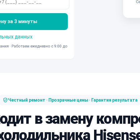
Се
ену за 3 минуты
льных данных
ания · Работаем ежедневно с 9:00 до
Честный ремонт · Прозрачные цены · Гарантия результата
ходит в замену компр
холодильника Hisens