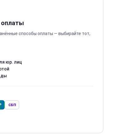
 оплаты
анённые способы оплаты — выбирайте тот,
ля юр. лиц
ртой
оды
Р
СБП