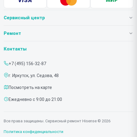
VISA
МИР
Сервисный центр
О нашем сервисе
Ремонт
Гарантия
Телевизоров
Контакты
Прайс-лист
Мониторов
+7 (495) 156-32-87
Срочный ремонт
Холодильников
г. Иркутск, ул. Седова, 48
Доставка и способы оплаты
Микроволновых печей
Посмотреть на карте
Диагностика
Морозильных шкафов
Ежедневно с 9:00 до 21:00
Контакты
Саундбаров
Стиральных машин
Все права защищены. Сервисный ремонт Hisense © 2026
Проекторов
Политика конфиденциальности