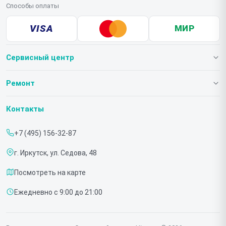
Способы оплаты
VISA
МИР
Сервисный центр
О нашем сервисе
Ремонт
Гарантия
Телевизоров
Контакты
Прайс-лист
Мониторов
+7 (495) 156-32-87
Срочный ремонт
Холодильников
г. Иркутск, ул. Седова, 48
Доставка и способы оплаты
Микроволновых печей
Посмотреть на карте
Диагностика
Морозильных шкафов
Ежедневно с 9:00 до 21:00
Контакты
Саундбаров
Стиральных машин