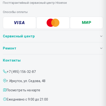
Постгарантийный сервисный центр Hisense
Способы оплаты
VISA
МИР
Сервисный центр
О нашем сервисе
Ремонт
Гарантия
Телевизоров
Контакты
Прайс-лист
Мониторов
+7 (495) 156-32-87
Срочный ремонт
Холодильников
г. Иркутск, ул. Седова, 48
Доставка и способы оплаты
Микроволновых печей
Посмотреть на карте
Диагностика
Морозильных шкафов
Ежедневно с 9:00 до 21:00
Контакты
Саундбаров