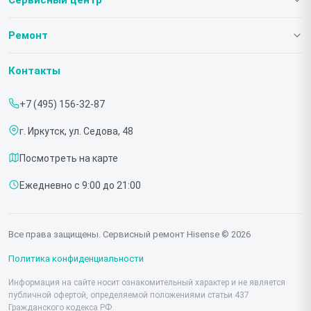
О нашем сервисе
Ремонт
Гарантия
Телевизоров
Контакты
Прайс-лист
Мониторов
+7 (495) 156-32-87
Срочный ремонт
Холодильников
г. Иркутск, ул. Седова, 48
Доставка и способы оплаты
Микроволновых печей
Посмотреть на карте
Диагностика
Морозильных шкафов
Ежедневно с 9:00 до 21:00
Контакты
Саундбаров
Стиральных машин
Все права защищены. Сервисный ремонт Hisense © 2026
Проекторов
Политика конфиденциальности
Информация на сайте носит ознакомительный характер и не является
публичной офертой, определяемой положениями статьи 437
Гражданского кодекса РФ.