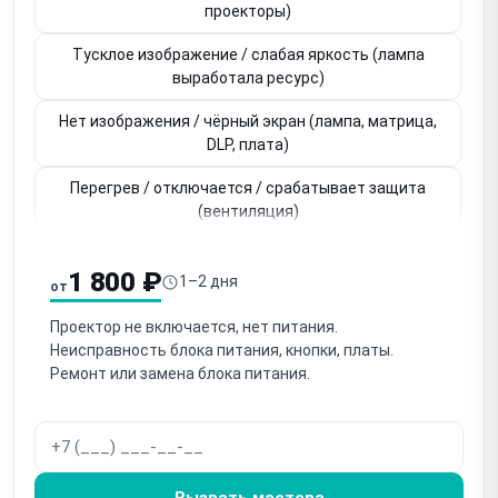
проекторы)
Тусклое изображение / слабая яркость (лампа
выработала ресурс)
Нет изображения / чёрный экран (лампа, матрица,
DLP, плата)
Перегрев / отключается / срабатывает защита
(вентиляция)
Пятна / загрязнение оптики (пыль внутри
1 800 ₽
проектора)
1–2 дня
от
Цветные пятна / нарушение цвета (DLP-чип DMD /
Проектор не включается, нет питания.
LCD-матрица)
Неисправность блока питания, кнопки, платы.
Ремонт или замена блока питания.
Не фокусируется / тугой механизм фокусировки
Не работает зум / тугое кольцо зума
Шумит / гремит вентилятор (засор, износ
Вызвать мастера
подшипников)