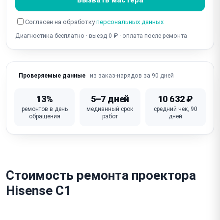
Не работает HDMI / нет входного сигнала
Согласен на обработку
персональных данных
Диагностика бесплатно · выезд 0 ₽ · оплата после ремонта
Не работает Wi-Fi / Bluetooth (портативные / смарт-
проекторы)
Не работает автоматическая коррекция трапеции /
из заказ-нарядов за 90 дней
Проверяемые данные
кейстоун
Не работает дисплей / кнопки / пульт ДУ
13%
5–7 дней
10 632 ₽
ремонтов в день
медианный срок
средний чек, 90
Для лазерных/LED: деградация источника света
обращения
работ
дней
(тусклость)
Неисправна основная плата / процессор
Стоимость ремонта проектора
Hisense C1