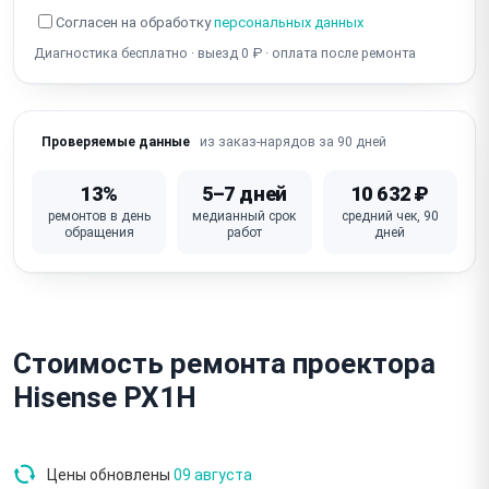
Не работает HDMI / нет входного сигнала
Согласен на обработку
персональных данных
Диагностика бесплатно · выезд 0 ₽ · оплата после ремонта
Не работает Wi-Fi / Bluetooth (портативные / смарт-
проекторы)
Не работает автоматическая коррекция трапеции /
из заказ-нарядов за 90 дней
Проверяемые данные
кейстоун
Не работает дисплей / кнопки / пульт ДУ
13%
5–7 дней
10 632 ₽
ремонтов в день
медианный срок
средний чек, 90
Для лазерных/LED: деградация источника света
обращения
работ
дней
(тусклость)
Неисправна основная плата / процессор
Стоимость ремонта проектора
Hisense PX1H
Цены обновлены
09 августа