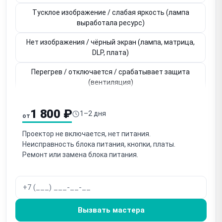
Тусклое изображение / слабая яркость (лампа
выработала ресурс)
Нет изображения / чёрный экран (лампа, матрица,
DLP, плата)
Перегрев / отключается / срабатывает защита
(вентиляция)
Пятна / загрязнение оптики (пыль внутри
1 800 ₽
проектора)
1–2 дня
от
Цветные пятна / нарушение цвета (DLP-чип DMD /
Проектор не включается, нет питания.
LCD-матрица)
Неисправность блока питания, кнопки, платы.
Ремонт или замена блока питания.
Не фокусируется / тугой механизм фокусировки
Не работает зум / тугое кольцо зума
Шумит / гремит вентилятор (засор, износ
Вызвать мастера
подшипников)