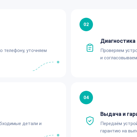
02
Диагностика 
по телефону, уточняем
Проверяем устро
и согласовываем
04
Выдача и гар
обходимые детали и
Передаём устро
гарантию на вып