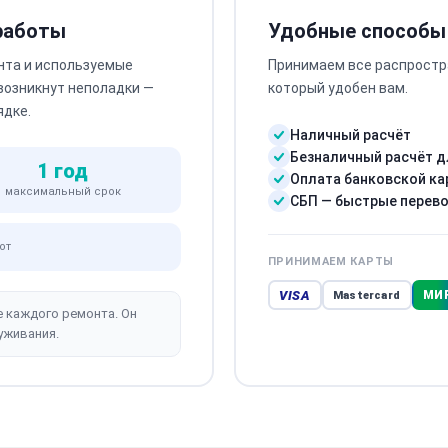
 работы
Удобные способы
нта и используемые
Принимаем все распростр
 возникнут неполадки —
который удобен вам.
ядке.
Наличный расчёт
Безналичный расчёт д
1 год
Оплата банковской ка
максимальный срок
СБП — быстрые перев
от
ПРИНИМАЕМ КАРТЫ
VISA
МИ
Mastercard
е каждого ремонта. Он
уживания.