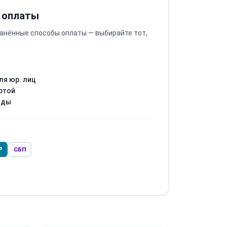
 оплаты
анённые способы оплаты — выбирайте тот,
ля юр. лиц
ртой
оды
Р
СБП