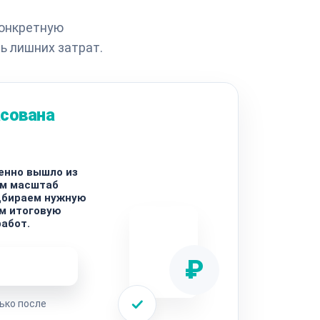
конкретную
ь лишних затрат.
асована
енно вышло из
ем масштаб
дбираем нужную
м итоговую
работ.
₽
ремонта
ько после