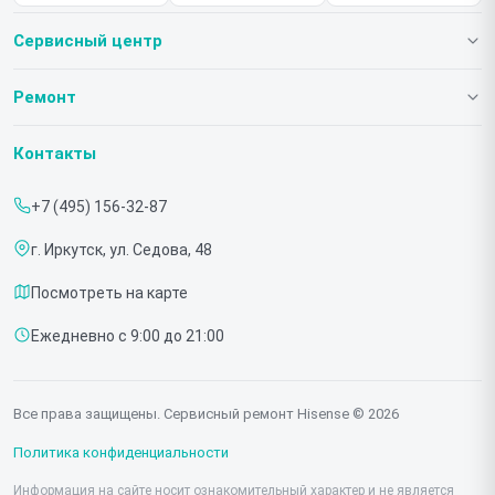
Сервисный центр
О нашем сервисе
Ремонт
Гарантия
Телевизоров
Контакты
Прайс-лист
Мониторов
+7 (495) 156-32-87
Срочный ремонт
Холодильников
г. Иркутск, ул. Седова, 48
Доставка и способы оплаты
Микроволновых печей
Посмотреть на карте
Диагностика
Морозильных шкафов
Ежедневно с 9:00 до 21:00
Контакты
Саундбаров
Стиральных машин
Все права защищены. Сервисный ремонт Hisense © 2026
Проекторов
Политика конфиденциальности
Информация на сайте носит ознакомительный характер и не является