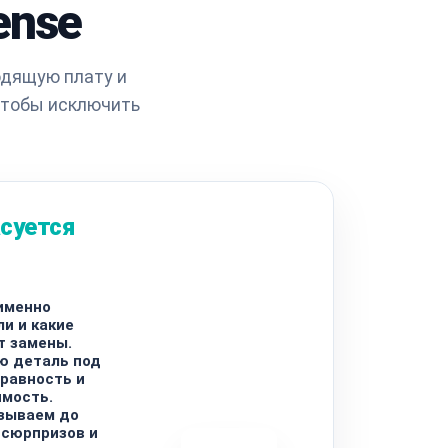
ense
одящую плату и
чтобы исключить
суется
именно
и и какие
т замены.
ю деталь под
равность и
имость.
азываем до
 сюрпризов и