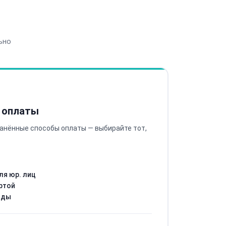
ьно
 оплаты
анённые способы оплаты — выбирайте тот,
ля юр. лиц
ртой
оды