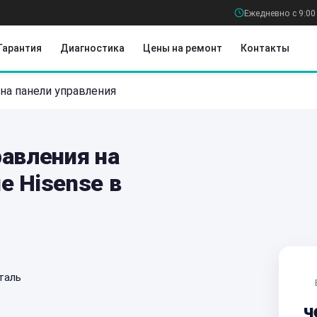
Ежедневно с 9:00
Гарантия
Диагностика
Цены на ремонт
Контакты
на панели управления
равления на
е Hisense в
таль
ч