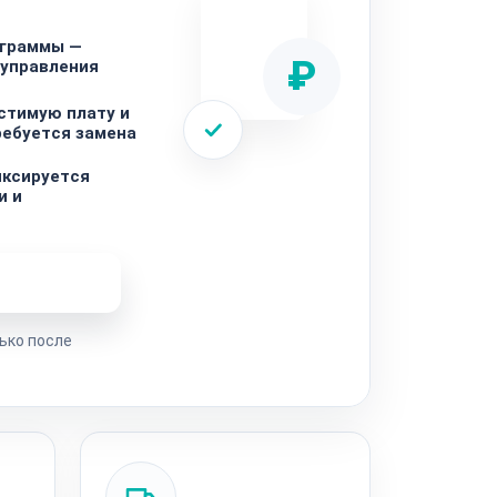
ограммы —
₽
 управления
стимую плату и
ребуется замена
иксируется
и и
ремонта
ько после