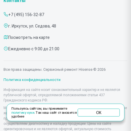
Контакты
Прайс-лист
Мониторов
+7 (495) 156-32-87
Срочный ремонт
Холодильников
г. Иркутск, ул. Седова, 48
Доставка и способы оплаты
Микроволновых печей
Посмотреть на карте
Диагностика
Морозильных шкафов
Ежедневно с 9:00 до 21:00
Контакты
Саундбаров
Стиральных машин
Все права защищены. Сервисный ремонт Hisense © 2026
Проекторов
Политика конфиденциальности
Информация на сайте носит ознакомительный характер и не является
публичной офертой, определяемой положениями статьи 437
Гражданского кодекса РФ.
Мы специализируемся на обслуживании и ремонте техники Hisense, но не
Пользуясь сайтом, вы принимаете
ОК
политику куки
. Так наш сайт становится
являемся их официальным представителем. Предоставляем
удобнее
профессиональные услуги после истечения гарантии, а также
осуществляем диагностику и наладку продукции. Цены на сайте
ориентировочные и не являются офертой, актуальную стоимость