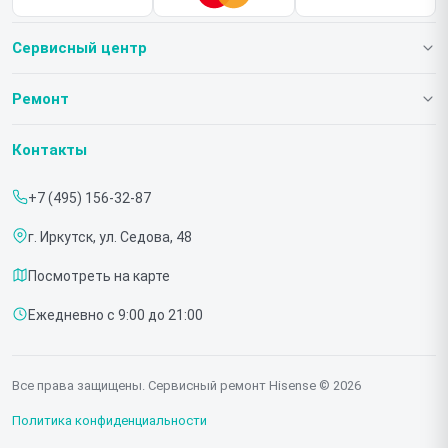
Сервисный центр
О нашем сервисе
Ремонт
Гарантия
Телевизоров
Контакты
Прайс-лист
Мониторов
+7 (495) 156-32-87
Срочный ремонт
Холодильников
г. Иркутск, ул. Седова, 48
Доставка и способы оплаты
Микроволновых печей
Посмотреть на карте
Диагностика
Морозильных шкафов
Ежедневно с 9:00 до 21:00
Контакты
Саундбаров
Стиральных машин
Все права защищены. Сервисный ремонт Hisense © 2026
Проекторов
Политика конфиденциальности