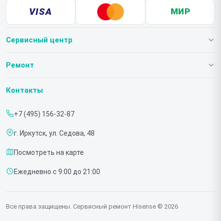
VISA
МИР
Сервисный центр
О нашем сервисе
Ремонт
Гарантия
Телевизоров
Контакты
Прайс-лист
Мониторов
+7 (495) 156-32-87
Срочный ремонт
Холодильников
г. Иркутск, ул. Седова, 48
Доставка и способы оплаты
Микроволновых печей
Посмотреть на карте
Диагностика
Морозильных шкафов
Ежедневно с 9:00 до 21:00
Контакты
Саундбаров
Стиральных машин
Все права защищены. Сервисный ремонт Hisense © 2026