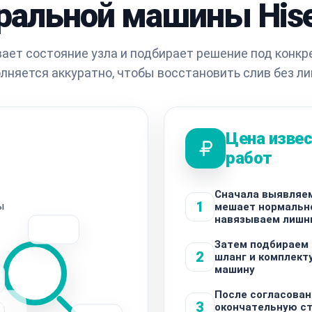
ральной машины His
ает состояние узла и подбирает решение под конкр
лняется аккуратно, чтобы восстановить слив без ли
Цена извес
работ
Сначала выявляем
1
ы
мешает нормально
навязываем лишн
Затем подбираем
2
шланг и комплект
машину
После согласован
3
окончательную ст