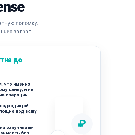
ense
етную поломку.
шних затрат.
тна до
, что именно
му сливу, и не
ие операции
 подходящий
ующие под вашу
₽
ия озвучиваем
оимость без