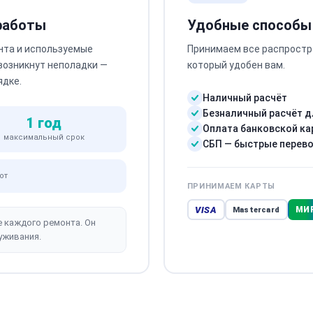
 работы
Удобные способы
нта и используемые
Принимаем все распростр
 возникнут неполадки —
который удобен вам.
ядке.
Наличный расчёт
Безналичный расчёт д
1 год
Оплата банковской ка
максимальный срок
СБП — быстрые перев
от
ПРИНИМАЕМ КАРТЫ
VISA
МИ
Mastercard
е каждого ремонта. Он
уживания.