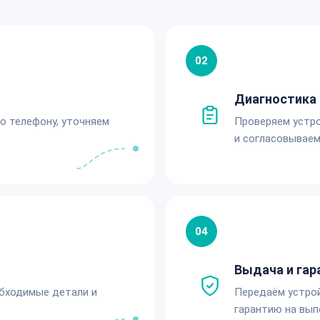
02
Диагностика 
по телефону, уточняем
Проверяем устро
и согласовываем
04
Выдача и гар
обходимые детали и
Передаём устро
гарантию на вып