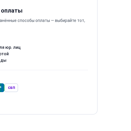
 оплаты
анённые способы оплаты — выбирайте тот,
ля юр. лиц
ртой
оды
Р
СБП