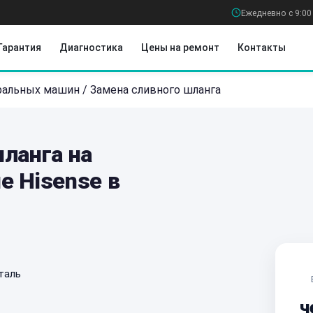
Ежедневно с 9:00
Гарантия
Диагностика
Цены на ремонт
Контакты
ральных машин
/
Замена сливного шланга
ланга на
е Hisense в
таль
ч