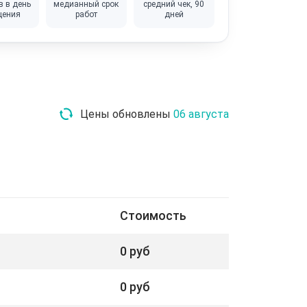
в в день
медианный срок
средний чек, 90
щения
работ
дней
Цены обновлены
06 августа
Стоимость
0 руб
0 руб