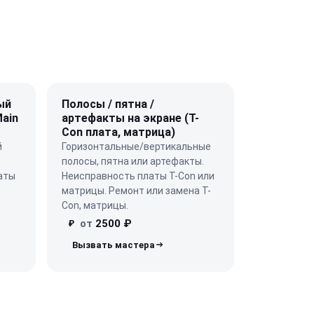
ый
Полосы / пятна /
Main
артефакты на экране (T-
Con плата, матрица)
й
Горизонтальные/вертикальные
.
полосы, пятна или артефакты.
аты
Неисправность платы T-Con или
матрицы. Ремонт или замена T-
Con, матрицы.
от
2500 ₽
₽