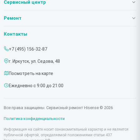
Сервисный центр
О нашем сервисе
Ремонт
Гарантия
Телевизоров
Контакты
Прайс-лист
Мониторов
+7 (495) 156-32-87
Срочный ремонт
Холодильников
г. Иркутск, ул. Седова, 48
Доставка и способы оплаты
Микроволновых печей
Посмотреть на карте
Диагностика
Морозильных шкафов
Ежедневно с 9:00 до 21:00
Контакты
Саундбаров
Стиральных машин
Все права защищены. Сервисный ремонт Hisense © 2026
Проекторов
Политика конфиденциальности
Информация на сайте носит ознакомительный характер и не является
публичной офертой, определяемой положениями статьи 437