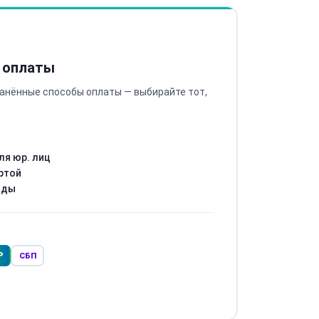
 оплаты
анённые способы оплаты — выбирайте тот,
ля юр. лиц
ртой
оды
Р
СБП