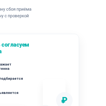
ину сбоя приёма
ну с проверкой
 согласуем
а
кажает
тенна
 подбирается
ъявляется
₽