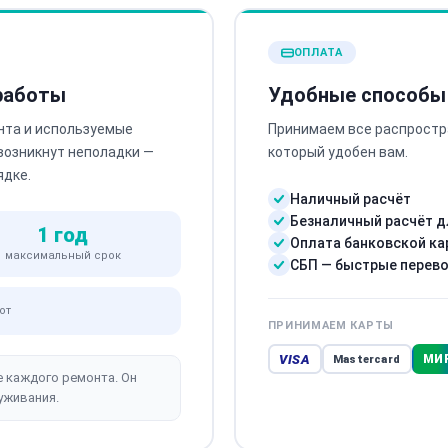
ОПЛАТА
 работы
Удобные способы
нта и используемые
Принимаем все распростр
 возникнут неполадки —
который удобен вам.
ядке.
Наличный расчёт
Безналичный расчёт д
1 год
Оплата банковской ка
максимальный срок
СБП — быстрые перев
от
ПРИНИМАЕМ КАРТЫ
VISA
МИ
Mastercard
е каждого ремонта. Он
уживания.