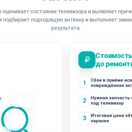
 оценивает состояние телевизора и выявляет прич
м подбирает подходящую антенну и выполняет заме
результата.
Стоимость
до ремонт
Сбои в приёме ис
1
повреждённая ан
Нужная запчасть
е
2
под телевизор
Итоговая цена об
3
заранее