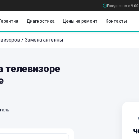
Ежедневно с 9:00
Гарантия
Диагностика
Цены на ремонт
Контакты
евизоров
/
Замена антенны
а телевизоре
е
таль
ч