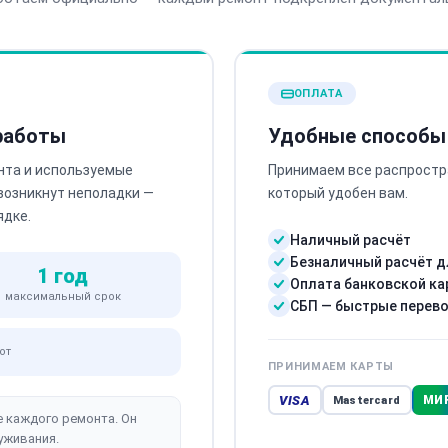
ОПЛАТА
 работы
Удобные способы
нта и используемые
Принимаем все распростр
 возникнут неполадки —
который удобен вам.
ядке.
Наличный расчёт
Безналичный расчёт д
1 год
Оплата банковской ка
максимальный срок
СБП — быстрые перев
от
ПРИНИМАЕМ КАРТЫ
VISA
МИ
Mastercard
е каждого ремонта. Он
уживания.