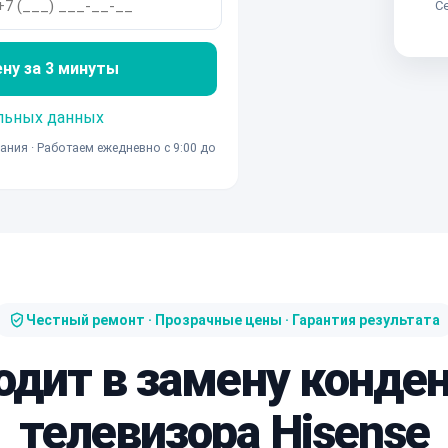
Се
ену за 3 минуты
льных данных
ания · Работаем ежедневно с 9:00 до
Честный ремонт · Прозрачные цены · Гарантия результата
одит в замену конде
телевизора Hisense