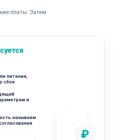
ние платы. Затем
суется
пи питания,
р сбоя
дящий
араметрам и
ость называем
 согласования
₽