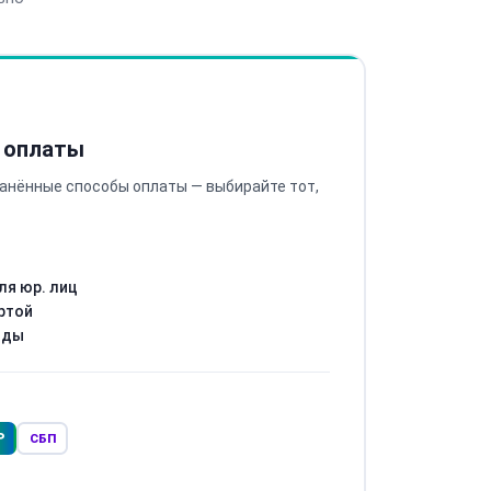
 оплаты
анённые способы оплаты — выбирайте тот,
ля юр. лиц
ртой
оды
Р
СБП