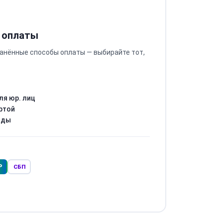
 оплаты
анённые способы оплаты — выбирайте тот,
ля юр. лиц
ртой
оды
Р
СБП