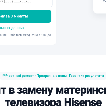
Се
ену за 3 минуты
льных данных
ания · Работаем ежедневно с 9:00 до
Честный ремонт · Прозрачные цены · Гарантия результата
ит в замену материнс
телевизора Hisense