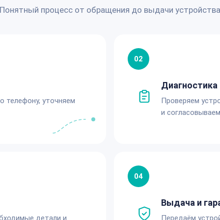
Понятный процесс от обращения до выдачи устройств
02
Диагностика 
по телефону, уточняем
Проверяем устро
и согласовываем
04
Выдача и гар
обходимые детали и
Передаём устро