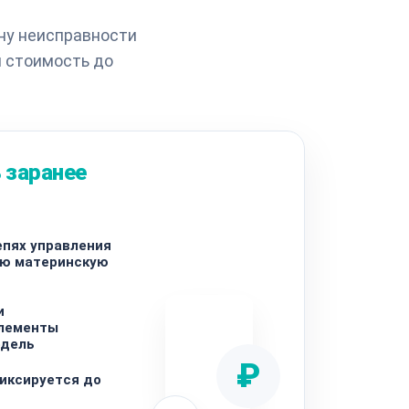
ну неисправности
и стоимость до
 заранее
епях управления
ую материнскую
и
лементы
одель
₽
иксируется до