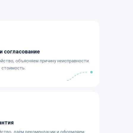
а
и согласование
йство, объясняем причину неисправности
 стоимость.
антия
йство, даём рекомендации и оформляем