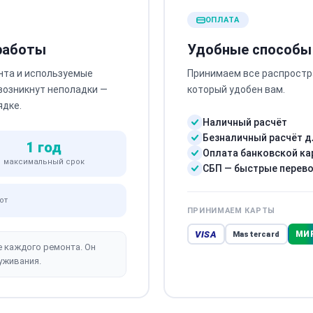
ОПЛАТА
 работы
Удобные способы
нта и используемые
Принимаем все распростр
 возникнут неполадки —
который удобен вам.
ядке.
Наличный расчёт
Безналичный расчёт д
1 год
Оплата банковской ка
максимальный срок
СБП — быстрые перев
от
ПРИНИМАЕМ КАРТЫ
VISA
МИ
Mastercard
е каждого ремонта. Он
уживания.